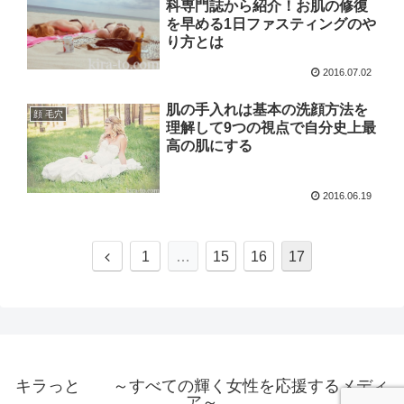
科専門誌から紹介！お肌の修復
を早める1日ファスティングのや
り方とは
2016.07.02
肌の手入れは基本の洗顔方法を
顔 毛穴
理解して9つの視点で自分史上最
高の肌にする
2016.06.19
1
…
15
16
17
キラっと ～すべての輝く女性を応援するメディ
ア～