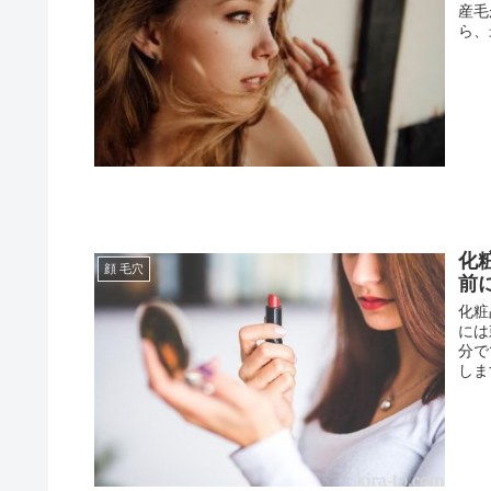
産毛
ら、
化
顔 毛穴
前
化粧
には
分で
しま