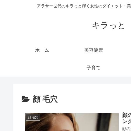
アラサー世代のキラっと輝く女性のダイエット・美
キラっと
ホーム
美容健康
子育て
顔 毛穴
顔
顔 毛穴
ン
顔の