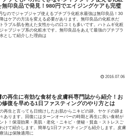
を無印良品で発見！980円でエイジングケアも完璧
0円なのでジャブジャブ使えるプチプラ化粧水最強は無印良品！30
降はケアの方法を変える必要があります。無印良品の化粧水だ
トラブル肌を抱えた女性からの口コミも多いです。ハトムギ化粧
ジャブジャブ系の化粧水です。無印良品をあえて最強のプチプラ
水として紹介した理由は
2016.07.06
膚の再生に有効な食材を皮膚科専門誌から紹介！お
の修復を早める1日ファスティングのやり方とは
の再生と言っても日焼けしたお肌からニキビの跡、ヤケドの跡ま
々あります。回復にはターンオーバーの時期と再生に良い食材が
ント！保湿効果・美肌・老化・ニキビ・便秘・貧血・ストレスご
わけて紹介します。簡単な1日ファスティングも紹介します。皮膚
療法は保険適用に