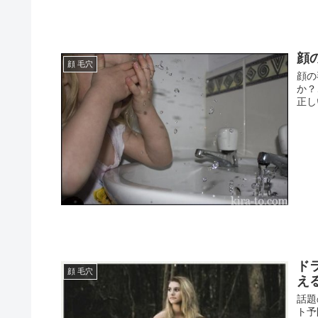
顔
顔 毛穴
顔の
か？
正し
ド
顔 毛穴
え
話題
ト予