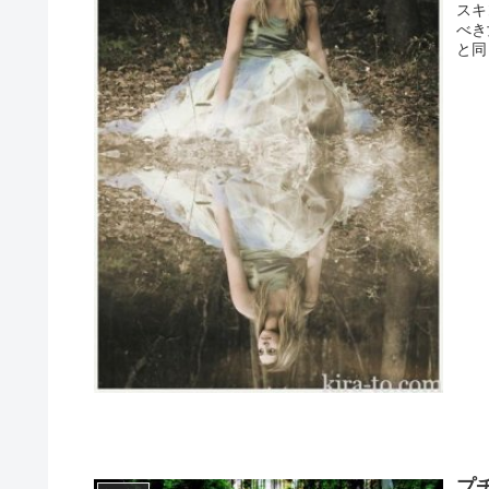
スキ
べき
と同
プ