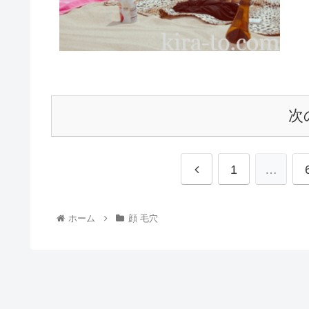
次
1
…
ホーム
顔 毛穴