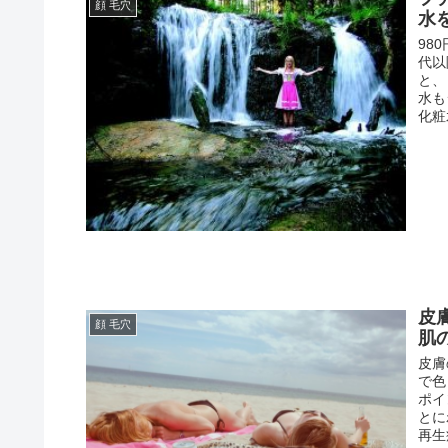
顔 毛穴
水
98
代以
と、
水も
化粧
皮
顔 毛穴
肌
皮膚
で色
ポイ
とに
再生