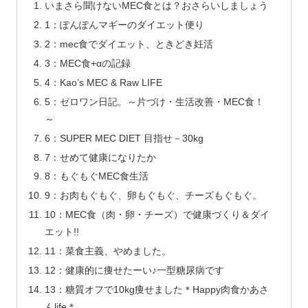
いまさら聞けないMEC食とは？おさらいしましょう
1：ぽんぽんマギーのダイエット便り
2：mec食でダイエット、ときどき妊活
3：MEC食+αの記録
4：Kao’s MEC & Raw LIFE
5：ゼロワン日記。～片づけ・生活改善・MEC食！
～
6：SUPER MEC DIET 目指せ－30kg
7：せめて健康になりたか
8：もぐもぐMEC食生活
9：お肉もぐもぐ、卵もぐもぐ、チーズもぐもぐ。
10：MEC食（肉・卵・チーズ）で健康づくり＆ダイ
エット!!
11：菜食主義、やめました。
12：健康的に痩せたーい♪一型糖尿病です
13：糖質オフで10kg痩せました＊Happy肉食かあさ
んlife＊