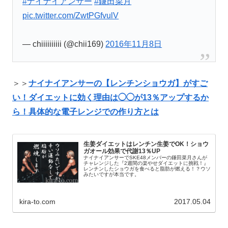
#ナイナイアンサー
#鎌田菜月
pic.twitter.com/ZwtPGfvulV
— chiiiiiiiiii (@chii169)
2016年11月8日
＞＞
ナイナイアンサーの【レンチンショウガ】がすご
い！ダイエットに効く理由は◯◯が13％アップするか
ら！具体的な電子レンジでの作り方とは
生姜ダイエットはレンチン生姜でOK！ショウ
ガオール効果で代謝13％UP
ナイナイアンサーでSKE48メンバーの鎌田菜月さんが
チャレンジした『2週間の楽やせダイエットに挑戦！』
レンチンしたショウガを食べると脂肪が燃える！？ウソ
みたいですが本当です。
kira-to.com
2017.05.04