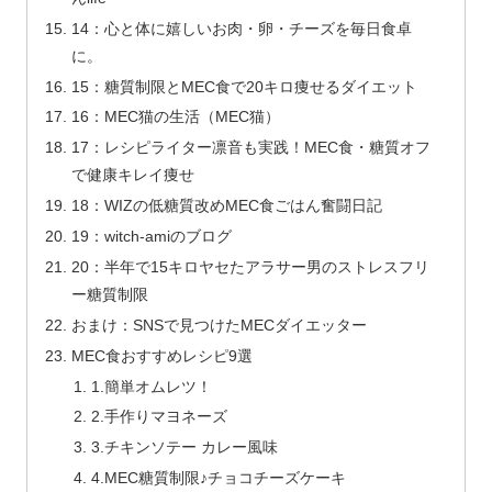
14：心と体に嬉しいお肉・卵・チーズを毎日食卓
に。
15：糖質制限とMEC食で20キロ痩せるダイエット
16：MEC猫の生活（MEC猫）
17：レシピライター凛音も実践！MEC食・糖質オフ
で健康キレイ痩せ
18：WIZの低糖質改めMEC食ごはん奮闘日記
19：witch-amiのブログ
20：半年で15キロヤセたアラサー男のストレスフリ
ー糖質制限
おまけ：SNSで見つけたMECダイエッター
MEC食おすすめレシピ9選
1.簡単オムレツ！
2.手作りマヨネーズ
3.チキンソテー カレー風味
4.MEC糖質制限♪チョコチーズケーキ