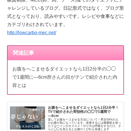
ャレンジしているブログ。日記形式ではなく、ブログ形
式となっており、読みやすいです。レシピや食事などに
カテゴリわけされています。
http://lowcarbo-mec.net/
関連記事
お腹をへこませるダイエットなら1日2分半の◯◯
で1週間に―6cm所さんの目がテンで紹介された内
容とは
お腹をへこませるダイエットなら1日2分半！
TVで紹介された即効性の◯◯で1週間で
―6cm
楽してお腹をヘコませる方法について！男女59%の人
がお腹が気になっています。改善するには腹横筋を使っ
たドローインがオススメ！やり方は呼吸をするだけ。さ
らに◯◯を加えるとお腹のくびれも加速します