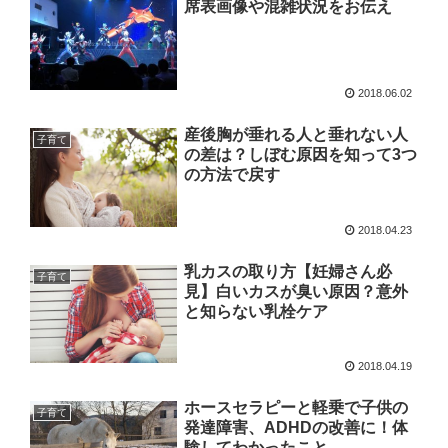
席表画像や混雑状況をお伝え
2018.06.02
産後胸が垂れる人と垂れない人
子育て
の差は？しぼむ原因を知って3つ
の方法で戻す
2018.04.23
乳カスの取り方【妊婦さん必
子育て
見】白いカスが臭い原因？意外
と知らない乳栓ケア
2018.04.19
ホースセラピーと軽乗で子供の
子育て
発達障害、ADHDの改善に！体
験してわかったこと