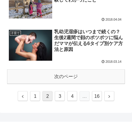
2018.04.04
乳幼児湿疹はいつまで続くの？
子育て
生後2週間で顔のポツポツに悩ん
だママが伝える6タイプ別ケア方
法と原因
2018.03.14
次のページ
1
2
3
4
…
16