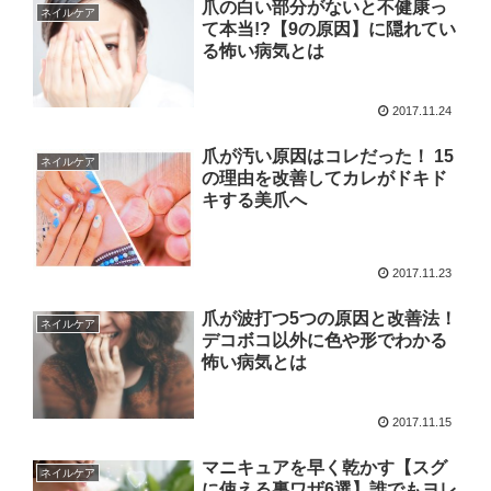
爪の白い部分がないと不健康っ
ネイルケア
て本当!?【9の原因】に隠れてい
る怖い病気とは
2017.11.24
爪が汚い原因はコレだった！ 15
ネイルケア
の理由を改善してカレがドキド
キする美爪へ
2017.11.23
爪が波打つ5つの原因と改善法！
ネイルケア
デコボコ以外に色や形でわかる
怖い病気とは
2017.11.15
マニキュアを早く乾かす【スグ
ネイルケア
に使える裏ワザ6選】誰でもヨレ