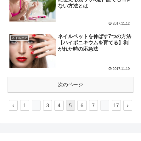
ない方法とは
2017.11.12
ネイルベットを伸ばす7つの方法
ネイルケア
【ハイポニキウムを育てる】剥
がれた時の応急法
2017.11.10
次のページ
1
…
3
4
5
6
7
…
17